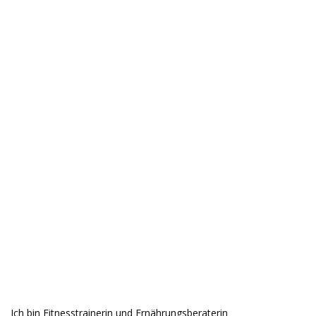
Ich bin Fitnesstrainerin und Ernährungsberaterin