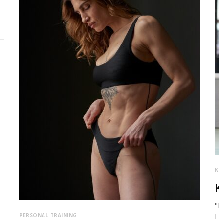
K
"
F
PERSONAL TRAINING