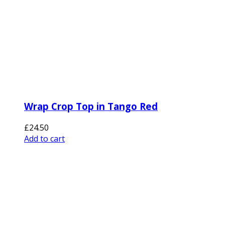
Wrap Crop Top in Tango Red
£
24.50
Add to cart