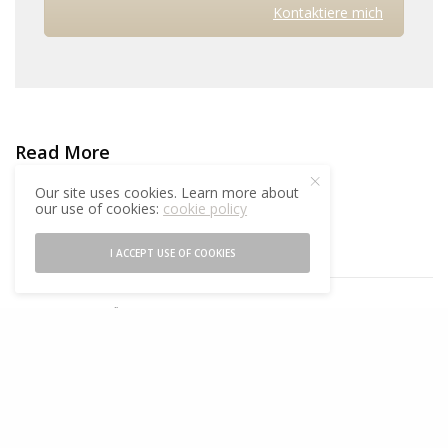
Kontaktiere mich
Read More
Our site uses cookies. Learn more about
Herzkreislauftraining
our use of cookies:
cookie policy
Kleingruppen-Training
I ACCEPT USE OF COOKIES
TAGS
ERNÄHRUNGSPLAN
GEWICHT REDUZIEREN
GRUNDLAGENAUSDAUER
KRAFTTRAINING
LAUFEN
NORDIC WALKING
PAKET
PERSONALTRAINING
WEIGHLOSE